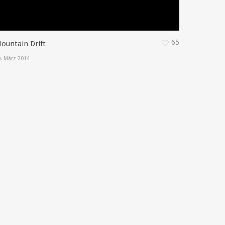
65
ountain Drift
. März 2014