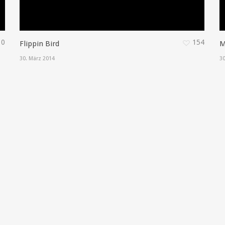
0
154
Flippin Bird
M
30. März 2014
30