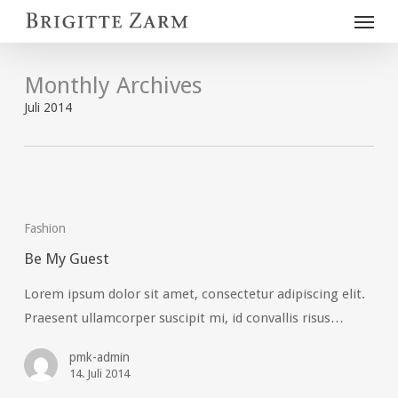
Menu
Skip
to
main
Monthly Archives
content
Juli 2014
Be
My
Fashion
Guest
Be My Guest
Lorem ipsum dolor sit amet, consectetur adipiscing elit.
Praesent ullamcorper suscipit mi, id convallis risus…
pmk-admin
14. Juli 2014