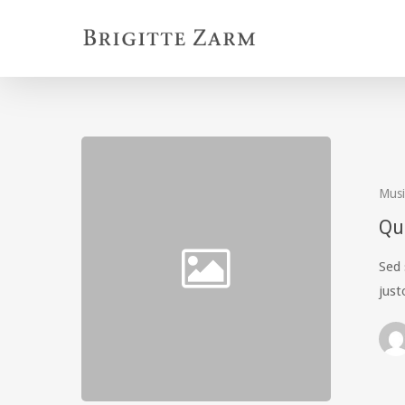
Skip
to
main
content
Musi
Qu
Sed 
just